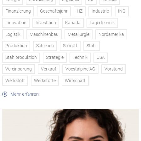
Finanzierung
Geschäftsjahr
HZ
Industrie
ING
Innovation
Investition
Kanada
Lagertechnik
Logistik
Maschinenbau
Metallurgie
Nordamerika
Produktion
Schienen
Schrott
Stahl
Stahlproduktion
Strategie
Technik
USA
Vereinbarung
Verkauf
Voestalpine AG
Vorstand
Werkstoff
Werkstoffe
Wirtschaft
Mehr erfahren