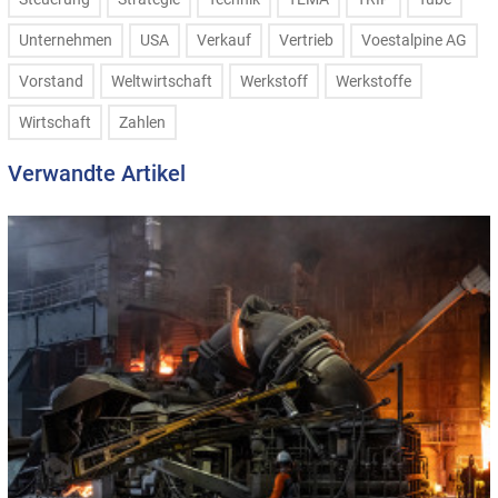
Unternehmen
USA
Verkauf
Vertrieb
Voestalpine AG
Vorstand
Weltwirtschaft
Werkstoff
Werkstoffe
Wirtschaft
Zahlen
Verwandte Artikel