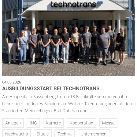
04.08.2026
AUSBILDUNGSSTART BEI TECHNOTRANS
Am Hauptsitz in Sassenberg treten 18 Fachkräfte von morgen ihre
Lehre oder ihr duales Studium an. Weitere Talente beginnen an den
Standorten Meinerzhagen, Bad Doberan und...
Anlagen
ING
Karriere
Kooperation
Messe
Nachwuchs
Studie
Technik
Unternehmen