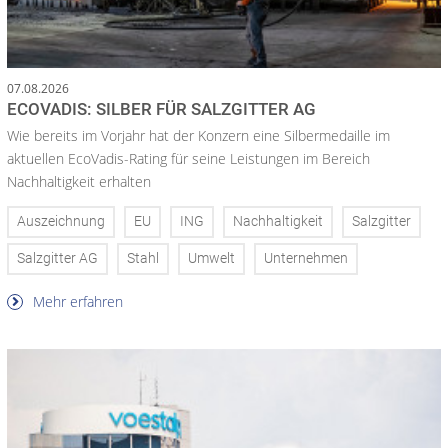
07.08.2026
ECOVADIS: SILBER FÜR SALZGITTER AG
Wie bereits im Vorjahr hat der Konzern eine Silbermedaille im
aktuellen EcoVadis-Rating für seine Leistungen im Bereich
Nachhaltigkeit erhalten
Auszeichnung
EU
ING
Nachhaltigkeit
Salzgitter
Salzgitter AG
Stahl
Umwelt
Unternehmen
Mehr erfahren