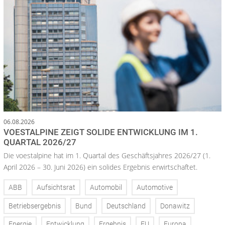
06.08.2026
VOESTALPINE ZEIGT SOLIDE ENTWICKLUNG IM 1.
QUARTAL 2026/27
Die voestalpine hat im 1. Quartal des Geschäftsjahres 2026/27 (1.
April 2026 – 30. Juni 2026) ein solides Ergebnis erwirtschaftet.
ABB
Aufsichtsrat
Automobil
Automotive
Betriebsergebnis
Bund
Deutschland
Donawitz
Energie
Entwicklung
Ergebnis
EU
Europa