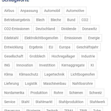
Airbus
Anpassung
Automobil
Automotive
Betriebsergebnis
Blech
Bleche
Bund
CO2
CO2-Emissionen
Deutschland
Dividende
Donawitz
Edelstahl
Elektrolichtbogenofen
Emissionen
Energie
Entwicklung
Ergebnis
EU
Europa
Geschäftsjahr
Gesellschaft
Grobblech
Hochregallager
Industrie
ING
Innovation
Investition
Kernaggregate
KI
Klima
Klimaschutz
Lagertechnik
Lichtbogenofen
Lieferung
Logistik
Maschinenbau
Nahtlosrohre
Nordamerika
Produktion
Rohre
Schienen
Schweiz
Service
Stahl
Stahlmarkt
Stahlproduktion
Stahlwerk
Steuerung
Strategie
Technik
TEMA
TRIP
Tube