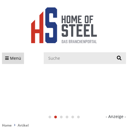
S
Menü
- Anzeige -
Home
Artikel