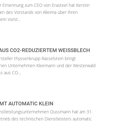
 Ernennung zum CEO von Erasteel hat Kerstin
n des Vorstands von Alleima über ihren
em Vorst...
 AUS CO2-REDUZIERTEM WEISSBLECH
teller thyssenkrupp Rasselstein bringt
chen Unternehmen Kleemann und der Westerwald
ss aus CO...
MT AUTOMATIC KLEIN
Dienstleistungsunternehmen Dussmann hat am 31.
rieb des technischen Dienstleisters automatic
.