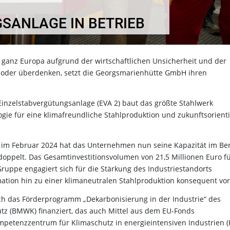
SANLAGE IN BETRIEB
in ganz Europa aufgrund der wirtschaftlichen Unsicherheit und der
en oder überdenken, setzt die Georgsmarienhütte GmbH ihren
Einzelstabvergütungsanlage (EVA 2) baut das größte Stahlwerk
ie für eine klimafreundliche Stahlproduktion und zukunftsorienti
 im Februar 2024 hat das Unternehmen nun seine Kapazität im Be
oppelt. Das Gesamtinvestitionsvolumen von 21,5 Millionen Euro f
ruppe engagiert sich für die Stärkung des Industriestandorts
mation hin zu einer klimaneutralen Stahlproduktion konsequent vo
rch das Förderprogramm „Dekarbonisierung in der Industrie“ des
tz (BMWK) finanziert, das auch Mittel aus dem EU-Fonds
petenzzentrum für Klimaschutz in energieintensiven Industrien (