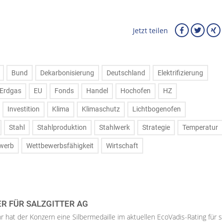
Jetzt teilen
Bund
Dekarbonisierung
Deutschland
Elektrifizierung
Erdgas
EU
Fonds
Handel
Hochofen
HZ
Investition
Klima
Klimaschutz
Lichtbogenofen
Stahl
Stahlproduktion
Stahlwerk
Strategie
Temperatur
werb
Wettbewerbsfähigkeit
Wirtschaft
ER FÜR SALZGITTER AG
hr hat der Konzern eine Silbermedaille im aktuellen EcoVadis-Rating für 