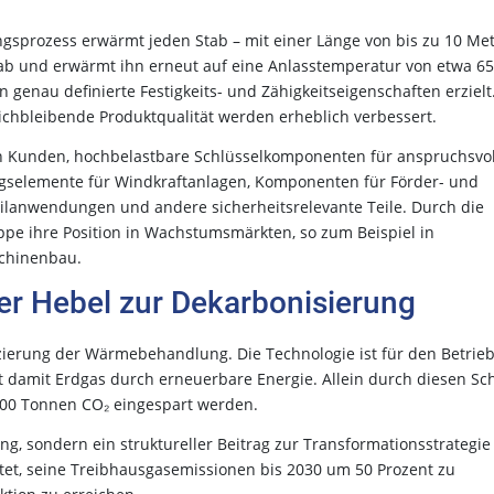
ngsprozess erwärmt jeden Stab – mit einer Länge von bis zu 10 Me
rt ab und erwärmt ihn erneut auf eine Anlasstemperatur von etwa 6
 genau definierte Festigkeits- und Zähigkeitseigenschaften erzielt
leichbleibende Produktqualität werden erheblich verbessert.
en Kunden, hochbelastbare Schlüsselkomponenten für anspruchsvol
gselemente für Windkraftanlagen, Komponenten für Förder- und
lanwendungen und andere sicherheitsrelevante Teile. Durch die
ppe ihre Position in Wachstumsmärkten, so zum Beispiel in
schinenbau.
eter Hebel zur Dekarbonisierung
izierung der Wärmebehandlung. Die Technologie ist für den Betrieb
t damit Erdgas durch erneuerbare Energie. Allein durch diesen Sch
.000 Tonnen CO₂ eingespart werden.
ng, sondern ein struktureller Beitrag zur Transformationsstrategie
et, seine Treibhausgasemissionen bis 2030 um 50 Prozent zu