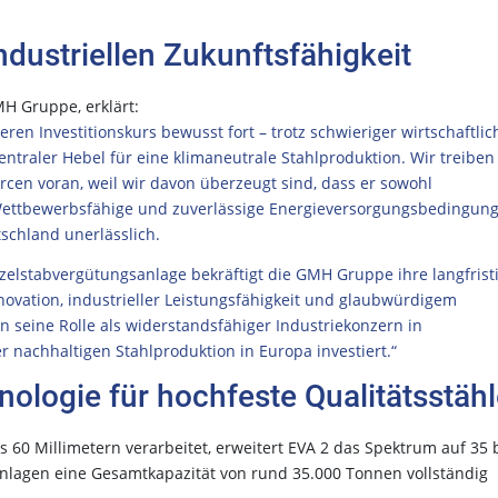
ndustriellen Zukunftsfähigkeit
H Gruppe, erklärt:
en Investitionskurs bewusst fort – trotz schwieriger wirtschaftlic
entraler Hebel für eine klimaneutrale Stahlproduktion. Wir treiben
cen voran, weil wir davon überzeugt sind, dass er sowohl
. Wettbewerbsfähige und zuverlässige Energieversorgungsbedingun
tschland unerlässlich.
inzelstabvergütungsanlage bekräftigt die GMH Gruppe ihre langfrist
novation, industrieller Leistungsfähigkeit und glaubwürdigem
 seine Rolle als widerstandsfähiger Industriekonzern in
er nachhaltigen Stahlproduktion in Europa investiert.“
nologie für hochfeste Qualitätsstä
60 Millimetern verarbeitet, erweitert EVA 2 das Spektrum auf 35 
nlagen eine Gesamtkapazität von rund 35.000 Tonnen vollständig