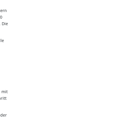
tern
50
. Die
le
 mit
ritt
 der