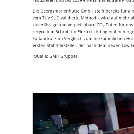
reduzieren und bis 2039 eine klimaneutrale Produ
Die Georgsmarienhütte GmbH stellt bereits für all
vom TÜV SÜD validierte Methodik wird auf mehr al
zuverlässige und vergleichbare CO₂-Daten für das 
recyceltem Schrott im Elektrolichtbogenofen herge
Fußabdruck im Vergleich zum herkömmlichen Hoch
ersten Stahlhersteller, der nach dem neuen Low Emis
(Quelle: GMH Gruppe)