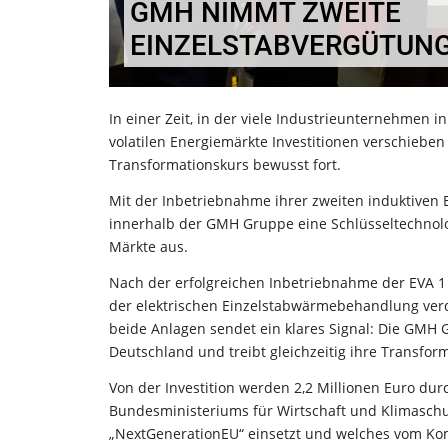
GMH NIMMT ZWEITE
EINZELSTABVERGÜTUNG
In einer Zeit, in der viele Industrieunternehmen 
volatilen Energiemärkte Investitionen verschieb
Transformationskurs bewusst fort.
Mit der Inbetriebnahme ihrer zweiten induktiven 
innerhalb der GMH Gruppe eine Schlüsseltechnolog
Märkte aus.
Nach der erfolgreichen Inbetriebnahme der EVA 1
der elektrischen Einzelstabwärmebehandlung verd
beide Anlagen sendet ein klares Signal: Die GMH G
Deutschland und treibt gleichzeitig ihre Transfor
Von der Investition werden 2,2 Millionen Euro du
Bundesministeriums für Wirtschaft und Klimaschu
„NextGenerationEU“ einsetzt und welches vom Kom