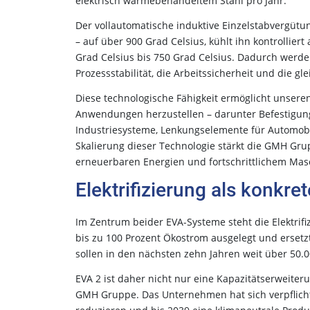
elektrisch wärmebehandeltem Stahl pro Jahr.
Der vollautomatische induktive Einzelstabvergütu
– auf über 900 Grad Celsius, kühlt ihn kontrollie
Grad Celsius bis 750 Grad Celsius. Dadurch werden
Prozessstabilität, die Arbeitssicherheit und die g
Diese technologische Fähigkeit ermöglicht unser
Anwendungen herzustellen – darunter Befestigun
Industriesysteme, Lenkungselemente für Automobi
Skalierung dieser Technologie stärkt die GMH Gru
erneuerbaren Energien und fortschrittlichem Ma
Elektrifizierung als konkr
Im Zentrum beider EVA-Systeme steht die Elektrif
bis zu 100 Prozent Ökostrom ausgelegt und ersetz
sollen in den nächsten zehn Jahren weit über 50
EVA 2 ist daher nicht nur eine Kapazitätserweiteru
GMH Gruppe. Das Unternehmen hat sich verpflicht