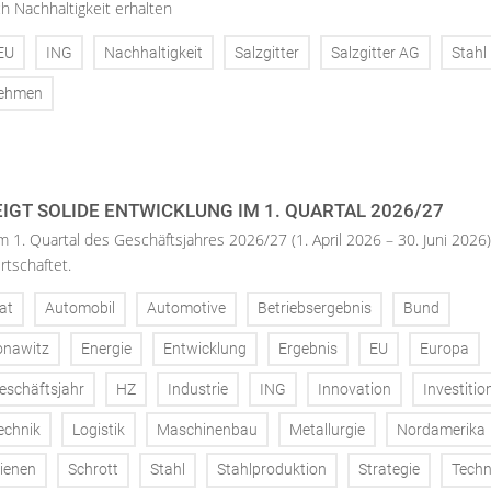
h Nachhaltigkeit erhalten
EU
ING
Nachhaltigkeit
Salzgitter
Salzgitter AG
Stahl
nehmen
IGT SOLIDE ENTWICKLUNG IM 1. QUARTAL 2026/27
m 1. Quartal des Geschäftsjahres 2026/27 (1. April 2026 – 30. Juni 2026)
rtschaftet.
at
Automobil
Automotive
Betriebsergebnis
Bund
onawitz
Energie
Entwicklung
Ergebnis
EU
Europa
eschäftsjahr
HZ
Industrie
ING
Innovation
Investitio
echnik
Logistik
Maschinenbau
Metallurgie
Nordamerika
ienen
Schrott
Stahl
Stahlproduktion
Strategie
Techn