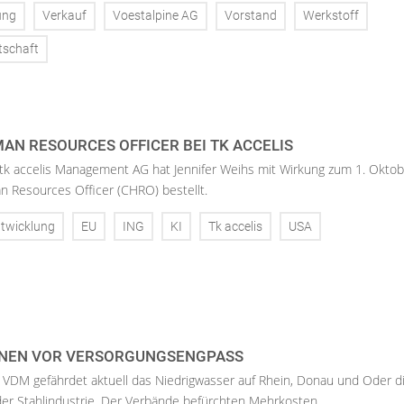
ung
Verkauf
Voestalpine AG
Vorstand
Werkstoff
tschaft
AN RESOURCES OFFICER BEI TK ACCELIS
 tk accelis Management AG hat Jennifer Weihs mit Wirkung zum 1. Oktob
n Resources Officer (CHRO) bestellt.
twicklung
EU
ING
KI
Tk accelis
USA
NEN VOR VERSORGUNGSENGPASS
 VDM gefährdet aktuell das Niedrigwasser auf Rhein, Donau und Oder d
der Stahlindustrie. Der Verbände befürchten Mehrkosten.