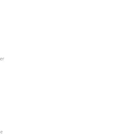
er
ie