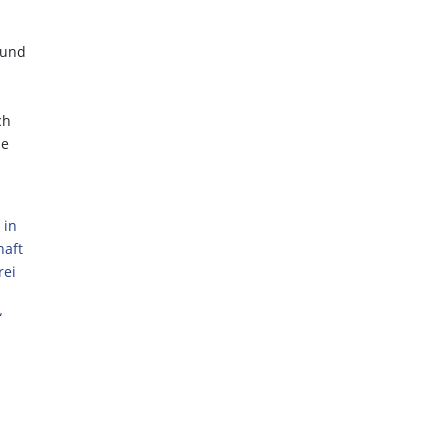
 und
ch
ie
 in
haft
rei
“