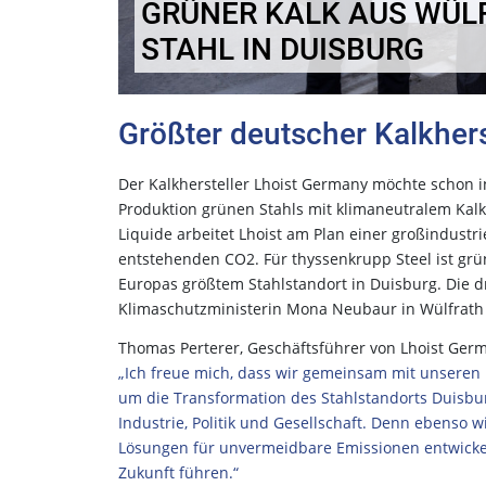
GRÜNER KALK AUS WÜL
STAHL IN DUISBURG
Größter deutscher Kalkherst
Der Kalkhersteller Lhoist Germany möchte schon 
Produktion grünen Stahls mit klimaneutralem Ka
Liquide arbeitet Lhoist am Plan einer großindustr
entstehenden CO2. Für thyssenkrupp Steel ist grün
Europas größtem Stahlstandort in Duisburg. Die d
Klimaschutzministerin Mona Neubaur in Wülfrath 
Thomas Perterer, Geschäftsführer von Lhoist Germ
„Ich freue mich, dass wir gemeinsam mit unseren
um die Transformation des Stahlstandorts Duisbur
Industrie, Politik und Gesellschaft. Denn ebenso 
Lösungen für unvermeidbare Emissionen entwickel
Zukunft führen.“