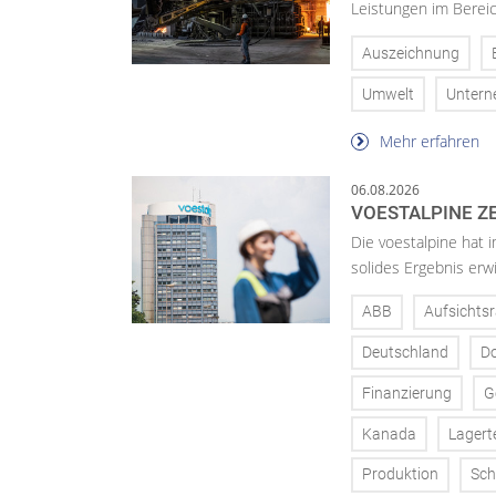
Leistungen im Bereic
Auszeichnung
Umwelt
Unter
Mehr erfahren
06.08.2026
VOESTALPINE ZE
Die voestalpine hat i
solides Ergebnis erwi
ABB
Aufsichtsr
Deutschland
D
Finanzierung
G
Kanada
Lagert
Produktion
Sch