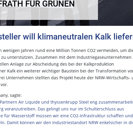
FRATH FÜR GRÜNEN
eller will klimaneutralen Kalk liefe
in wenigen Jahren rund eine Million Tonnen CO2 vermeiden, um di
lk zu unterstützen. Zusammen mit dem Industriegaseunternehmen 
iellen Anlage zur Abscheidung des bei der Kalkproduktion
er Kalk ein weiterer wichtiger Baustein bei der Transformation vo
rei Unternehmen stellten das Projekt heute der NRW-Wirtschafts-
vor.
any, sagte:
 Partnern Air Liquide und thyssenkrupp Steel eng zusammenarbeit
g voranzutreiben. Das gelingt uns nur im Schulterschluss aus
wie für Wasserstoff müssen wir eine CO2-Infrastruktur schaffen und
n. Damit können wir den Industriestandort NRW enkelsicher in di