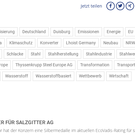
Jetzt teilen
isierung
Deutschland
Duisburg
Emissionen
Energie
EU
a
Klimaschutz
Konverter
Lhoist Germany
Neubau
NRW
Schlacke
Stahl
Stahlherstellung
Stahlindustrie
Stahlwe
rope
Thyssenkrupp Steel Europe AG
Transformation
Transpor
Wasserstoff
Wasserstoffbasiert
Wettbewerb
Wirtschaft
ER FÜR SALZGITTER AG
hr hat der Konzern eine Silbermedaille im aktuellen EcoVadis-Rating für 