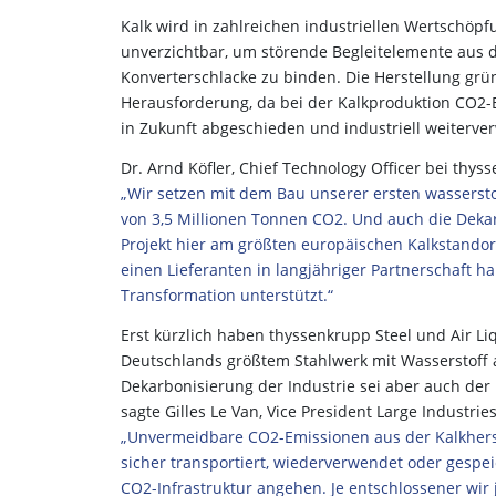
Kalk wird in zahlreichen industriellen Wertschöpf
unverzichtbar, um störende Begleitelemente aus 
Konverterschlacke zu binden. Die Herstellung grü
Herausforderung, da bei der Kalkproduktion CO2-
in Zukunft abgeschieden und industriell weiterve
Dr. Arnd Köfler, Chief Technology Officer bei thys
„Wir setzen mit dem Bau unserer ersten wassersto
von 3,5 Millionen Tonnen CO2. Und auch die Dekar
Projekt hier am größten europäischen Kalkstandort 
einen Lieferanten in langjähriger Partnerschaft 
Transformation unterstützt.“
Erst kürzlich haben thyssenkrupp Steel und Air Liq
Deutschlands größtem Stahlwerk mit Wasserstoff 
Dekarbonisierung der Industrie sei aber auch der
sagte Gilles Le Van, Vice President Large Industrie
„Unvermeidbare CO2-Emissionen aus der Kalkhers
sicher transportiert, wiederverwendet oder gespe
CO2-Infrastruktur angehen. Je entschlossener wir j