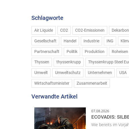
Schlagworte
Air Liquide
CO2
CO2-Emissionen
Dekarbon
Gesellschaft
Handel
Industrie
ING
Klim
Partnerschaft
Politik
Produktion
Roheisen
Thyssen
thyssenkrupp
Thyssenkrupp Steel Eu
Umwelt
Umweltschutz
Unternehmen
USA
Wirtschaftsminister
Zusammenarbeit
Verwandte Artikel
07.08.2026
ECOVADIS: SILB
Wie bereits im Vorja