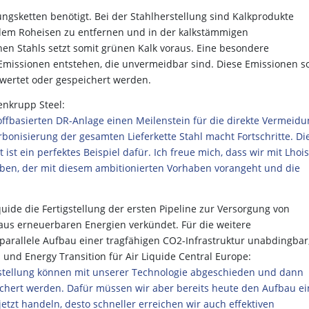
ungsketten benötigt. Bei der Stahlherstellung sind Kalkprodukte
dem Roheisen zu entfernen und in der kalkstämmigen
nen Stahls setzt somit grünen Kalk voraus. Eine besondere
Emissionen entstehen, die unvermeidbar sind. Diese Emissionen so
rwertet oder gespeichert werden.
senkrupp Steel:
ffbasierten DR-Anlage einen Meilenstein für die direkte Vermeidu
bonisierung der gesamten Lieferkette Stahl macht Fortschritte. Di
ist ein perfektes Beispiel dafür. Ich freue mich, dass wir mit Lhois
haben, der mit diesem ambitionierten Vorhaben vorangeht und die
uide die Fertigstellung der ersten Pipeline zur Versorgung von
aus erneuerbaren Energien verkündet. Für die weitere
 parallele Aufbau einer tragfähigen CO2-Infrastruktur unabdingbar
s und Energy Transition für Air Liquide Central Europe:
tellung können mit unserer Technologie abgeschieden und dann
ichert werden. Dafür müssen wir aber bereits heute den Aufbau ei
etzt handeln, desto schneller erreichen wir auch effektiven