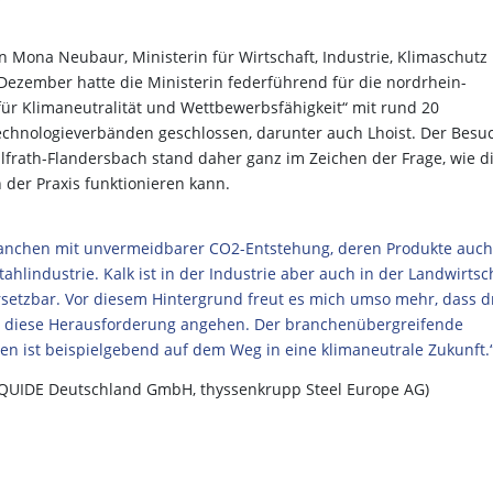
n Mona Neubaur, Ministerin für Wirtschaft, Industrie, Klimaschutz
Dezember hatte die Ministerin federführend für die nordrhein-
für Klimaneutralität und Wettbewerbsfähigkeit“ mit rund 20
chnologieverbänden geschlossen, darunter auch Lhoist. Der Besu
lfrath-Flandersbach stand daher ganz im Zeichen der Frage, wie d
n der Praxis funktionieren kann.
Branchen mit unvermeidbarer CO2-Entstehung, deren Produkte auch
ahlindustrie. Kalk ist in der Industrie aber auch in der Landwirtsc
etzbar. Vor diesem Hintergrund freut es mich umso mehr, dass d
diese Herausforderung angehen. Der branchenübergreifende
n ist beispielgebend auf dem Weg in eine klimaneutrale Zukunft.
LIQUIDE Deutschland GmbH, thyssenkrupp Steel Europe AG)