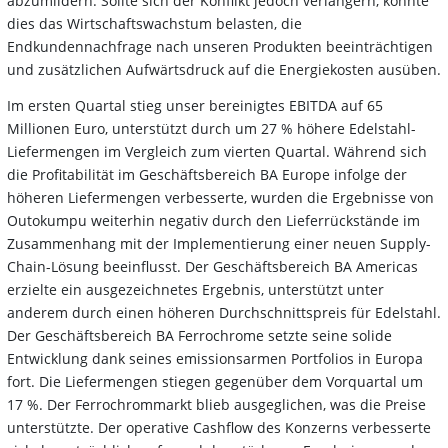
abzumildern. Sollte sich der Konflikt jedoch verlängern, könnte
dies das Wirtschaftswachstum belasten, die
Endkundennachfrage nach unseren Produkten beeinträchtigen
und zusätzlichen Aufwärtsdruck auf die Energiekosten ausüben.
Im ersten Quartal stieg unser bereinigtes EBITDA auf 65
Millionen Euro, unterstützt durch um 27 % höhere Edelstahl-
Liefermengen im Vergleich zum vierten Quartal. Während sich
die Profitabilität im Geschäftsbereich BA Europe infolge der
höheren Liefermengen verbesserte, wurden die Ergebnisse von
Outokumpu weiterhin negativ durch den Lieferrückstände im
Zusammenhang mit der Implementierung einer neuen Supply-
Chain-Lösung beeinflusst. Der Geschäftsbereich BA Americas
erzielte ein ausgezeichnetes Ergebnis, unterstützt unter
anderem durch einen höheren Durchschnittspreis für Edelstahl.
Der Geschäftsbereich BA Ferrochrome setzte seine solide
Entwicklung dank seines emissionsarmen Portfolios in Europa
fort. Die Liefermengen stiegen gegenüber dem Vorquartal um
17 %. Der Ferrochrommarkt blieb ausgeglichen, was die Preise
unterstützte. Der operative Cashflow des Konzerns verbesserte