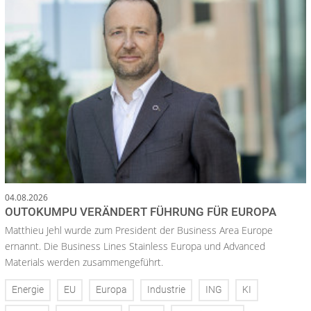
04.08.2026
OUTOKUMPU VERÄNDERT FÜHRUNG FÜR EUROPA
Matthieu Jehl wurde zum President der Business Area Europe
ernannt. Die Business Lines Stainless Europa und Advanced
Materials werden zusammengeführt.
Energie
EU
Europa
Industrie
ING
KI