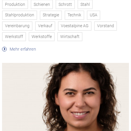
Produktion
Schienen
Schrott
Stahl
Stahlproduktion
Strategie
Technik
USA
Vereinbarung
Verkauf
Voestalpine AG
Vorstand
Werkstoff
Werkstoffe
Wirtschaft
Mehr erfahren