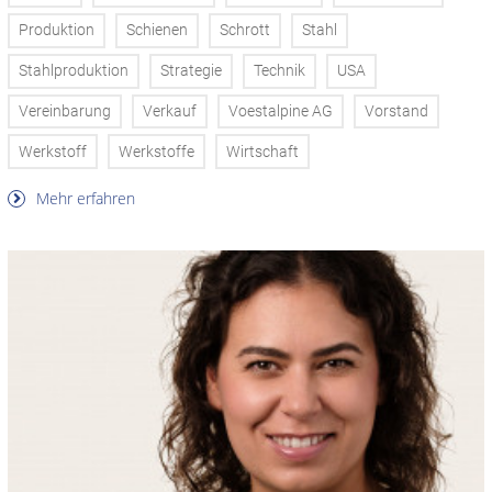
Produktion
Schienen
Schrott
Stahl
Stahlproduktion
Strategie
Technik
USA
Vereinbarung
Verkauf
Voestalpine AG
Vorstand
Werkstoff
Werkstoffe
Wirtschaft
Mehr erfahren