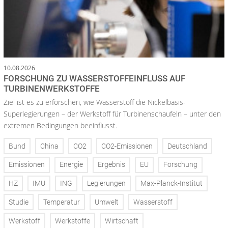
10.08.2026
FORSCHUNG ZU WASSERSTOFFEINFLUSS AUF
TURBINENWERKSTOFFE
Ziel ist es zu erforschen, wie Wasserstoff die Nickelbasis-
Superlegierungen – der Werkstoff für Turbinenschaufeln – unter den
extremen Bedingungen beeinflusst.
Bund
China
CO2
CO2-Emissionen
Deutschland
Emissionen
Energie
Ergebnis
EU
Forschung
HZ
IMU
ING
Legierungen
Max-Planck-Institut
Studie
Temperatur
Umwelt
Wasserstoff
Werkstoff
Werkstoffe
Wirtschaft