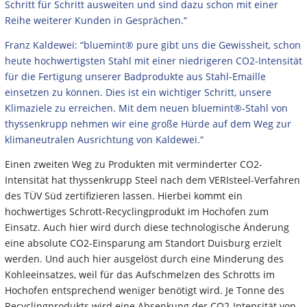
Schritt für Schritt ausweiten und sind dazu schon mit einer
Reihe weiterer Kunden in Gesprächen.“
Franz Kaldewei: “bluemint® pure gibt uns die Gewissheit, schon
heute hochwertigsten Stahl mit einer niedrigeren CO2-Intensität
für die Fertigung unserer Badprodukte aus Stahl-Emaille
einsetzen zu können. Dies ist ein wichtiger Schritt, unsere
Klimaziele zu erreichen. Mit dem neuen bluemint®-Stahl von
thyssenkrupp nehmen wir eine große Hürde auf dem Weg zur
klimaneutralen Ausrichtung von Kaldewei.“
Einen zweiten Weg zu Produkten mit verminderter CO2-
Intensität hat thyssenkrupp Steel nach dem VERIsteel-Verfahren
des TÜV Süd zertifizieren lassen. Hierbei kommt ein
hochwertiges Schrott-Recyclingprodukt im Hochofen zum
Einsatz. Auch hier wird durch diese technologische Änderung
eine absolute CO2-Einsparung am Standort Duisburg erzielt
werden. Und auch hier ausgelöst durch eine Minderung des
Kohleeinsatzes, weil für das Aufschmelzen des Schrotts im
Hochofen entsprechend weniger benötigt wird. Je Tonne des
Recyclingprodukts wird eine Absenkung der CO2-Intensität von