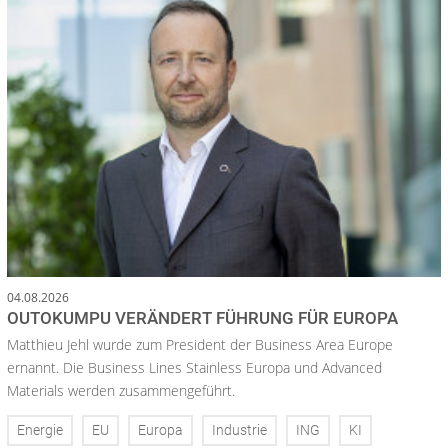
04.08.2026
OUTOKUMPU VERÄNDERT FÜHRUNG FÜR EUROPA
Matthieu Jehl wurde zum President der Business Area Europe
ernannt. Die Business Lines Stainless Europa und Advanced
Materials werden zusammengeführt.
Energie
EU
Europa
Industrie
ING
KI