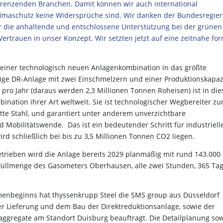
ngrenzenden Branchen. Damit können wir auch international
Klimaschutz keine Widersprüche sind. Wir danken der Bundesregie
 die anhaltende und entschlossene Unterstützung bei der grünen
rtrauen in unser Konzept. Wir setzten jetzt auf eine zeitnahe fo
n einer technologisch neuen Anlagenkombination in das größte
ige DR-Anlage mit zwei Einschmelzern und einer Produktionskapaz
 pro Jahr (daraus werden 2,3 Millionen Tonnen Roheisen) ist in die
nation ihrer Art weltweit. Sie ist technologischer Wegbereiter zu
te Stahl, und garantiert unter anderem unverzichtbare
d Mobilitätswende. Das ist ein bedeutender Schritt für industriell
rd schließlich bei bis zu 3,5 Millionen Tonnen CO2 liegen.
etrieben wird die Anlage bereits 2029 planmäßig mit rund 143.000
 Füllmenge des Gasometers Oberhausen, alle zwei Stunden, 365 Ta
beginns hat thyssenkrupp Steel die SMS group aus Düsseldorf
er Lieferung und dem Bau der Direktreduktionsanlage, sowie der
ggregate am Standort Duisburg beauftragt. Die Detailplanung so