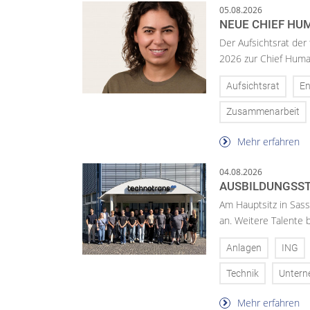
05.08.2026
NEUE CHIEF HUM
Der Aufsichtsrat der
2026 zur Chief Huma
Aufsichtsrat
En
Zusammenarbeit
Mehr erfahren
04.08.2026
AUSBILDUNGSST
Am Hauptsitz in Sass
an. Weitere Talente
Anlagen
ING
Technik
Unter
Mehr erfahren