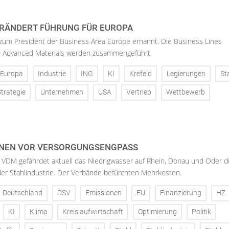
RÄNDERT FÜHRUNG FÜR EUROPA
 zum President der Business Area Europe ernannt. Die Business Lines
d Advanced Materials werden zusammengeführt.
Europa
Industrie
ING
KI
Krefeld
Legierungen
St
Strategie
Unternehmen
USA
Vertrieb
Wettbewerb
NEN VOR VERSORGUNGSENGPASS
 VDM gefährdet aktuell das Niedrigwasser auf Rhein, Donau und Oder d
der Stahlindustrie. Der Verbände befürchten Mehrkosten.
Deutschland
DSV
Emissionen
EU
Finanzierung
HZ
KI
Klima
Kreislaufwirtschaft
Optimierung
Politik