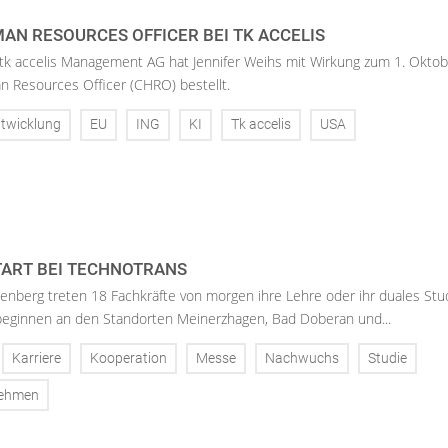
AN RESOURCES OFFICER BEI TK ACCELIS
 tk accelis Management AG hat Jennifer Weihs mit Wirkung zum 1. Oktob
n Resources Officer (CHRO) bestellt.
twicklung
EU
ING
KI
Tk accelis
USA
ART BEI TECHNOTRANS
enberg treten 18 Fachkräfte von morgen ihre Lehre oder ihr duales St
 beginnen an den Standorten Meinerzhagen, Bad Doberan und...
Karriere
Kooperation
Messe
Nachwuchs
Studie
nehmen