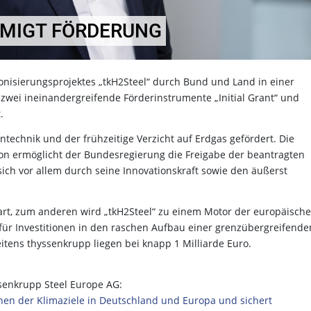
MIGT FÖRDERUNG
nisierungsprojektes „tkH2Steel“ durch Bund und Land in einer
zwei ineinandergreifende Förderinstrumente „Initial Grant“ und
t.
technik und der frühzeitige Verzicht auf Erdgas gefördert. Die
n ermöglicht der Bundesregierung die Freigabe der beantragten
ich vor allem durch seine Innovationskraft sowie den äußerst
art, zum anderen wird „tkH2Steel“ zu einem Motor der europäisch
für Investitionen in den raschen Aufbau einer grenzübergreifende
eitens thyssenkrupp liegen bei knapp 1 Milliarde Euro.
senkrupp Steel Europe AG:
ichen der Klimaziele in Deutschland und Europa und sichert