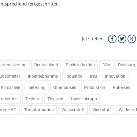
ntsprechend fortgeschritten.
Jetzt teilen
arbonisierung
Deutschland
Direktreduktion
DSV
Duisburg
Gasometer
Inbetriebnahme
Industrie
ING
Innovation
Klimaziele
Lieferung
Oberhausen
Produktion
Roheisen
roduktion
Technik
Thyssen
thyssenkrupp
urope AG
Transformation
Wasserstoff
Werkstoff
Werkstof