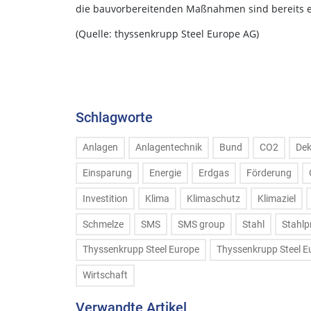
die bauvorbereitenden Maßnahmen sind bereits e
(Quelle: thyssenkrupp Steel Europe AG)
Schlagworte
Anlagen
Anlagentechnik
Bund
CO2
Dek
Einsparung
Energie
Erdgas
Förderung
Investition
Klima
Klimaschutz
Klimaziel
Schmelze
SMS
SMS group
Stahl
Stahlp
Thyssenkrupp Steel Europe
Thyssenkrupp Steel E
Wirtschaft
Verwandte Artikel