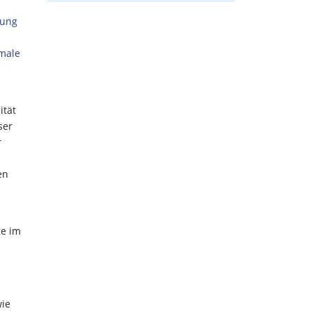
rung
rmale
ität
ser
r
en
ge im
wie