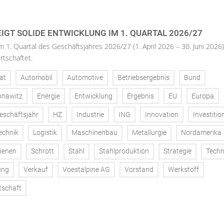
IGT SOLIDE ENTWICKLUNG IM 1. QUARTAL 2026/27
m 1. Quartal des Geschäftsjahres 2026/27 (1. April 2026 – 30. Juni 2026)
rtschaftet.
at
Automobil
Automotive
Betriebsergebnis
Bund
onawitz
Energie
Entwicklung
Ergebnis
EU
Europa
eschäftsjahr
HZ
Industrie
ING
Innovation
Investitio
echnik
Logistik
Maschinenbau
Metallurgie
Nordamerika
ienen
Schrott
Stahl
Stahlproduktion
Strategie
Techn
ung
Verkauf
Voestalpine AG
Vorstand
Werkstoff
tschaft