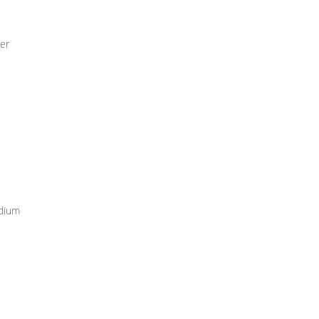
er
udium