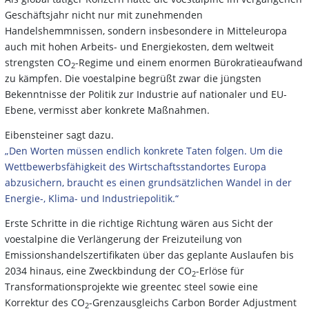
Geschäftsjahr nicht nur mit zunehmenden
Handelshemmnissen, sondern insbesondere in Mitteleuropa
auch mit hohen Arbeits- und Energiekosten, dem weltweit
strengsten CO
-Regime und einem enormen Bürokratieaufwand
2
zu kämpfen. Die voestalpine begrüßt zwar die jüngsten
Bekenntnisse der Politik zur Industrie auf nationaler und EU-
Ebene, vermisst aber konkrete Maßnahmen.
Eibensteiner sagt dazu.
„Den Worten müssen endlich konkrete Taten folgen. Um die
Wettbewerbsfähigkeit des Wirtschaftsstandortes Europa
abzusichern, braucht es einen grundsätzlichen Wandel in der
Energie-, Klima- und Industriepolitik.“
Erste Schritte in die richtige Richtung wären aus Sicht der
voestalpine die Verlängerung der Freizuteilung von
Emissionshandelszertifikaten über das geplante Auslaufen bis
2034 hinaus, eine Zweckbindung der CO
-Erlöse für
2
Transformationsprojekte wie greentec steel sowie eine
Korrektur des CO
-Grenzausgleichs Carbon Border Adjustment
2