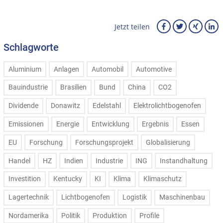
Jetzt teilen
Schlagworte
Aluminium
Anlagen
Automobil
Automotive
Bauindustrie
Brasilien
Bund
China
CO2
Dividende
Donawitz
Edelstahl
Elektrolichtbogenofen
Emissionen
Energie
Entwicklung
Ergebnis
Essen
EU
Forschung
Forschungsprojekt
Globalisierung
Handel
HZ
Indien
Industrie
ING
Instandhaltung
Investition
Kentucky
KI
Klima
Klimaschutz
Lagertechnik
Lichtbogenofen
Logistik
Maschinenbau
Nordamerika
Politik
Produktion
Profile