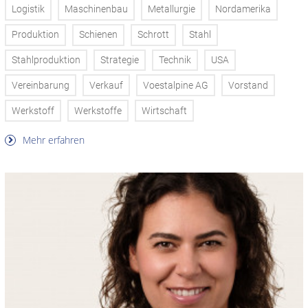
Logistik
Maschinenbau
Metallurgie
Nordamerika
Produktion
Schienen
Schrott
Stahl
Stahlproduktion
Strategie
Technik
USA
Vereinbarung
Verkauf
Voestalpine AG
Vorstand
Werkstoff
Werkstoffe
Wirtschaft
Mehr erfahren