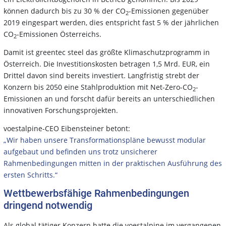
können dadurch bis zu 30 % der CO
-Emissionen gegenüber
2
2019 eingespart werden, dies entspricht fast 5 % der jährlichen
CO
-Emissionen Österreichs.
2
Damit ist greentec steel das größte Klimaschutzprogramm in
Österreich. Die Investitionskosten betragen 1,5 Mrd. EUR, ein
Drittel davon sind bereits investiert. Langfristig strebt der
Konzern bis 2050 eine Stahlproduktion mit Net-Zero-CO
-
2
Emissionen an und forscht dafür bereits an unterschiedlichen
innovativen Forschungsprojekten.
voestalpine-CEO Eibensteiner betont:
„Wir haben unsere Transformationspläne bewusst modular
aufgebaut und befinden uns trotz unsicherer
Rahmenbedingungen mitten in der praktischen Ausführung des
ersten Schritts.“
Wettbewerbsfähige Rahmenbedingungen
dringend notwendig
Als global tätiger Konzern hatte die voestalpine im vergangenen